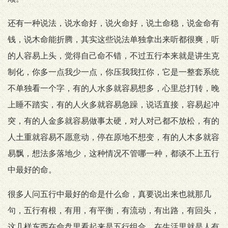
还有一种说法，说水命好，说火命好，说土命稳，说金命有
钱，说木命能折腾，其实这些说法单独拿出来听都很爽，听
的人容易上头，觉得自己命不错，不过五行本来就是讲生克
制化，你多一点我少一点，你压我我扛你，它是一整套系统
不单独看一个字，有的人水多就容易想多，心里总打转，晚
上睡不踏实，有的人火多就容易急躁，说话直接，容易起冲
突，有的人金多就容易做事太硬，对人对己都不放松，有的
人土重就容易不愿意动，停在原地不想变，有的人木多就容
易飘，想法多落地少，这种情况不管哪一种，都谈不上五行
中最好的命。
很多人问五行中最好的命是什么命，真要说出来也就那几
句，五行有根，有用，有平衡，有流动，有出路，有回头，
这几样东西在命盘里看起来是五行组合，在生活里就是人有