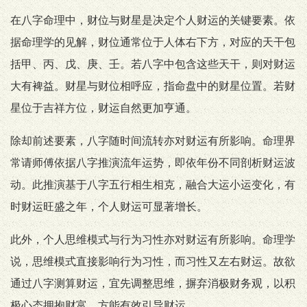
在八字命理中，财位与财星是决定个人财运的关键要素。依
据命理学的见解，财位通常位于人体右下方，对应的天干包
括甲、丙、戊、庚、壬。若八字中包含这些天干，则对财运
大有裨益。财星与财位相呼应，指命盘中的财星位置。若财
星位于吉祥方位，财运自然更加亨通。
除却前述要素，八字随时间流转亦对财运有所影响。命理界
常请师傅依据八字推演流年运势，即依年份不同剖析财运波
动。此推演基于八字五行相生相克，融合大运小运变化，有
时财运旺盛之年，个人财运可显著增长。
此外，个人思维模式与行为习性亦对财运有所影响。命理学
说，思维模式直接影响行为习性，而习性又左右财运。故欲
通过八字测算财运，宜先调整思维，摒弃消极财务观，以积
极心态拥抱财富，方能有效引导财运。