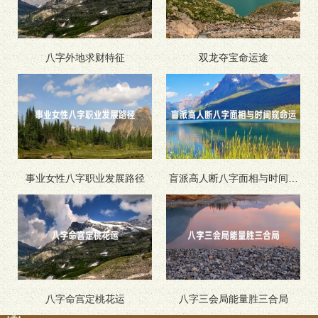
八字外地求财特征
双龙夺宝命运途
事业女性八字职业发展路径
盲派高人断八字面相与时间窥
命运
八字命宫定桃花运
八字三会局能量胜三合局