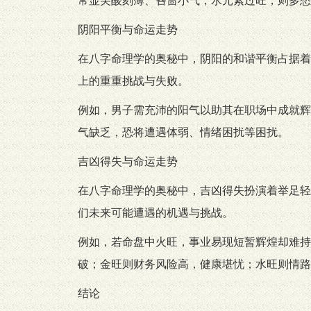
常显尖酸刻薄、吝啬小气；水元素过旺，则多愁
阴阳平衡与命运走势
在八字命理学的奥秘中，阴阳的和谐平衡占据着
上的重重挑战与失败。
例如，男子需充沛的阳气以助其在职场中成就辉
气缺乏，恐将遭遇体弱、情绪困扰等困扰。
吉凶得失与命运走势
在八字命理学的奥秘中，吉凶得失扮演着举足轻
们未来可能遭遇的机遇与挑战。
例如，若命盘中火旺，事业易现短暂辉煌却难持
破；金旺则财务风险高，健康堪忧；水旺则情路
结论