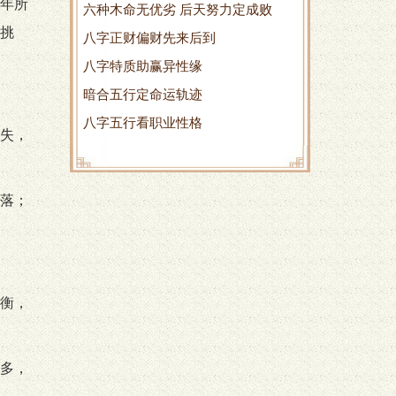
年所
六种木命无优劣 后天努力定成败
挑
八字正财偏财先来后到
八字特质助赢异性缘
暗合五行定命运轨迹
八字五行看职业性格
失，
落；
衡，
多，