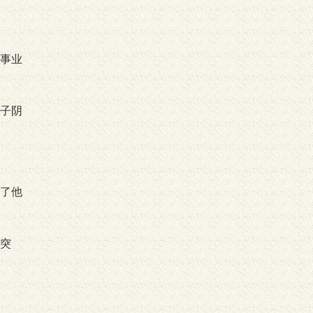
事业
子阴
了他
突