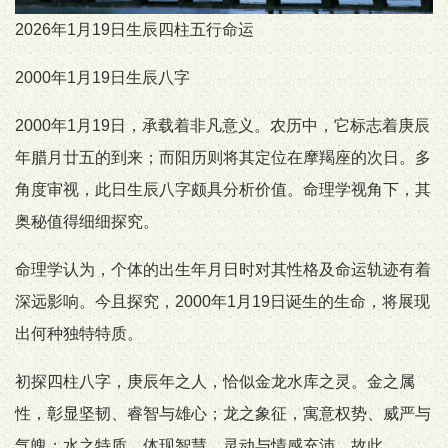
2026年1月19日生辰四柱五行命运
2000年1月19日生辰八字
2000年1月19日，承载着非凡意义。农历中，它标志着庚辰
年腊月廿五的到来；而阳历则将其定位在摩羯座的次日。多
角度审视，此日生辰八字颇具分析价值。命理学视角下，其
奥秘值得细细探究。
命理学认为，个体的出生年月日时对其性格及命运轨迹有着
深远影响。今且探究，2000年1月19日诞生的生命，将展现
出何种独特特质。
初探四柱八字，庚辰年之人，恰似金龙水库之灵。金之属
性，彰显坚韧、睿智与雄心；龙之象征，寓意权势、威严与
气魄；水之特质，体现智慧、灵动与情感充沛。故此，