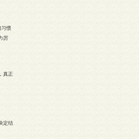
们习惯
力厉
，真正
决定结