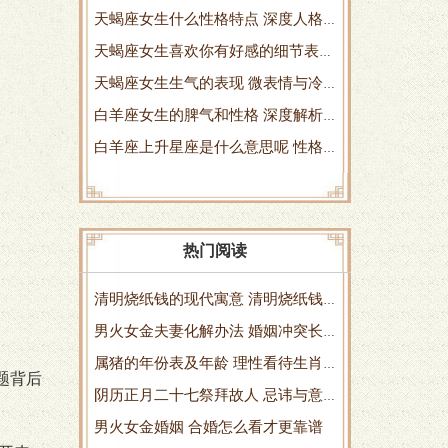
天蝎座女生什么性格特点 深度人格
指南
天蝎座女生喜欢你有好感的细节表现
剖析指南
天蝎座女生生气的表现 微表情与冷
完全解析
白羊座女生的脾气和性格 深度解析
静爆发的心理密码
白羊座上升星座是什么意思呢 性格
真实相处指南
和人生方向的隐藏密码
热门阅读
清明烧纸钱的现代寓意 清明烧纸钱
男火女金夫妻化解办法 婚姻冲突长
理性实践全攻略
属猪的年份表及年龄 理性看待生肖
期修复指南
题背后
阴历正月二十七祭拜故人 忌讳与意
与人生规划的关系
男火女金婚姻 合婚怎么看才更靠谱
义全解析