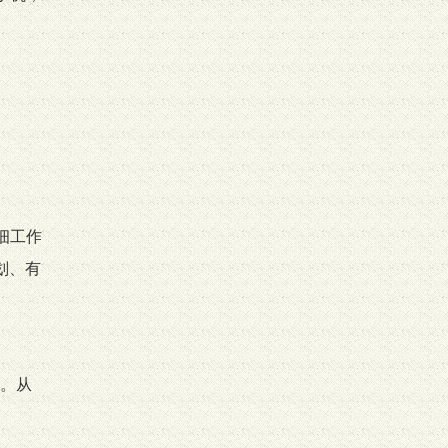
细工作
划、有
。从