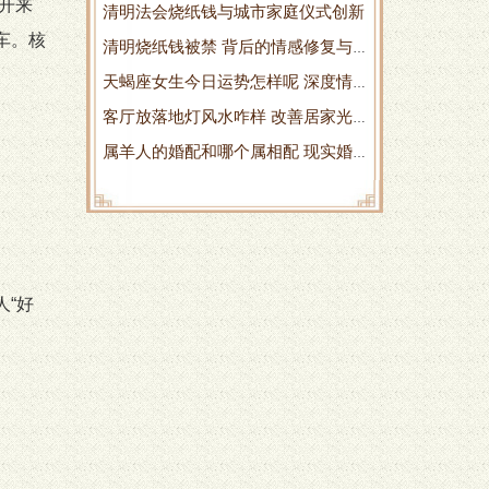
拆开来
清明法会烧纸钱与城市家庭仪式创新
车。核
清明烧纸钱被禁 背后的情感修复与
天蝎座女生今日运势怎样呢 深度情
现代祭扫转型
客厅放落地灯风水咋样 改善居家光
绪管理指引
属羊人的婚配和哪个属相配 现实婚
线与情绪的实用指南
姻里的理性选择
人“好