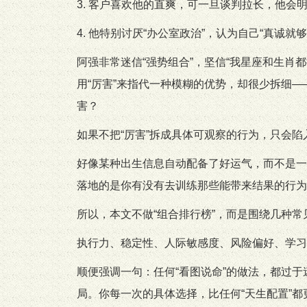
3. 客户喜欢他的直爽，可一旦谈判拉长，他会
4. 他特别讨厌“办公室政治”，认为自己“真诚
阿强非常迷信“强势组合”，坚信“我星座和生肖
用“厉害”来指代一种模糊的优势，却很少拆细
害？
如果不把“厉害”拆成具体可观察的行为，只会陷
好像某种出生信息自动配备了好运气，而不是一
落地的是你有没有去训练那些能带来结果的行为
所以，本文不做“组合排行榜”，而是围绕几种
执行力、稳定性、人际敏感度、风险偏好、学习
顺便强调一句：任何“看图说命”的做法，都过
局。你每一次的具体选择，比任何“天生配置”都