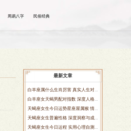
周易八字
民俗经典
最新文章
白羊座属什么生肖厉害 真实人生对
白羊座女天蝎男配对指数 深度人格
照指南
天蝎座女生今日运势星座屋属猴 情
匹配解析
天蝎座女生普遍性格 深度洞察与成
绪与机会的双重测试
天蝎座女生今日运程 实用心理自测
长指南