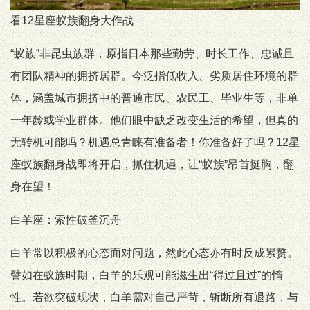
看12星座蚁族翻身大作战
“蚁族”非昆虫族群，原指日本那些勤劳、时长工作、忠诚且
有团队精神的拥挤居群。今泛指低收入、劣质居住环境的群
体，涵盖城市拥挤中的普通市民、农民工、毕业生等，非单
一年龄或学业群体。他们眼中缺乏改变生活的希望，但真的
无转机可能吗？机遇总青睐有准备者！你准备好了吗？12星
座蚁族翻身战即将开启，抓住机遇，让“蚁族”昂首挺胸，翻
身在望！
白羊座：索性破釜沉舟
白羊常以积极的心态面对问题，然此心态亦有时反成累赘。
譬如在蚁族时期，白羊的乐观可能滋生出“得过且过”的惰
性。若欲突破现状，白羊需对自己严苛，斩断所有退路，与