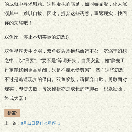
的成就中寻求慰藉。这种虚拟的满足，如同毒品般，让人沉
溺其中，难以自拔。因此，摒弃这些诱惑，重返现实，找回
你的荣耀吧！
双鱼座：停止不切实际的幻想()
双鱼星座天生柔弱，双鱼蚁族常抱怨命运不公，沉溺于幻想
之中，以“只要”、“要不是”等词开头，自我安慰，如“辞去工
作定能找到更高薪酬，只是不愿承受劳累”，然而这些幻想
不过是逃避现实的借口。双鱼蚁族，请摒弃自欺，勇敢面对
现实，即使失败，每次挫折亦是成长的垫脚石，积累经验，
终成大器！
标签:
上一篇：
8月12日是什么星座_1