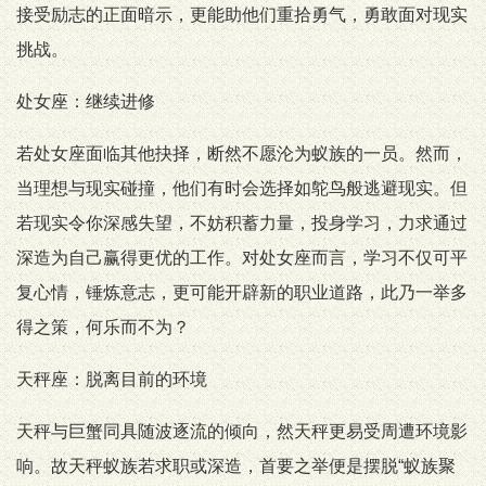
接受励志的正面暗示，更能助他们重拾勇气，勇敢面对现实
挑战。
处女座：继续进修
若处女座面临其他抉择，断然不愿沦为蚁族的一员。然而，
当理想与现实碰撞，他们有时会选择如鸵鸟般逃避现实。但
若现实令你深感失望，不妨积蓄力量，投身学习，力求通过
深造为自己赢得更优的工作。对处女座而言，学习不仅可平
复心情，锤炼意志，更可能开辟新的职业道路，此乃一举多
得之策，何乐而不为？
天秤座：脱离目前的环境
天秤与巨蟹同具随波逐流的倾向，然天秤更易受周遭环境影
响。故天秤蚁族若求职或深造，首要之举便是摆脱“蚁族聚