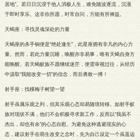
居地”。若日日沉浸于他人消极人生，难免随波逐流，沉湎
于即时享乐。这非你所愿，时常自问，方能有所裨益。
天蝎座：寻找灵魂深处的力量
天蝎座的杀手锏便是“绝处逢生”，此星座拥有非凡的内心力
量。然而，若此力量沉睡，唤醒亦非易事，唯有天蝎自身方
能唤醒。若天蝎蚁族不愿继续迷茫，便需审视过往，从经历
中汲取“我能改变一切”的信念，而后勇敢一搏！
射手座：找棵梅子树望一望
射手虽属乐观之列，但其乐观心态却易随境转移。如射手蚁
族对现状不满，他们不会积极寻求新工作，反而以“我虽不
杰出，却也有余”的心态自慰。为避免这种逃避现实的心
态，建议射手在萌生改变之念时，先为自己设定一个虽遥远