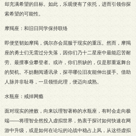
却充满希望的目标。如此，乐观便有了依托，进而引领你探
索希望的可能性。
摩羯座：和旧日同学保持联络
即便坚韧如摩羯，偶尔亦会屈服于现实的重压。然而，摩羯
座的勇士们无需过分失落，因你们乃十二星座中最能忍苦耐
劳、最擅事业攀登者。或许，你们所缺的，仅是那重返舞台
的契机。不妨翻阅通讯录，探寻哪位旧友能伸出援手。借助
人脉并非耻辱，一旦领悟此理，便迈向成熟。
水瓶座：戒掉网瘾
面对现实的挫败，向来以理智著称的水瓶座，有时会走向极
端——将理智全然投入虚拟世界，热衷于探讨如何快速在网
游中升级，或是如何在论坛的论战中稳占上风，从这些虚拟