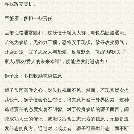
寻找改变契机。
巨蟹座：多担一些责任
巨蟹性格通常随和，这既便于融入人群，却也易随波逐流。
若沦为蚁族，无外力干预，恐将安于现状。欲寻改变勇气，
开辟新途，宜多思家人与挚爱。反复默念：“我的现状关乎
家人/朋友/爱人的未来幸福”，便能激发前进动力！
狮子座：多接收励志类信息
狮子常怀高傲之心，对失败视而不见。然而，若现实屡次挫
其锐气，狮子便会心生怨愤，将失意归咎于外界因素，这种
逃避责任的态度实属不明智。对于投身蚁族的狮子而言，阅
读成功人士的传记，或汲取富含励志元素的信息，无疑是激
发斗志的良方。通过对比成功者，狮子可重燃斗志；而不断