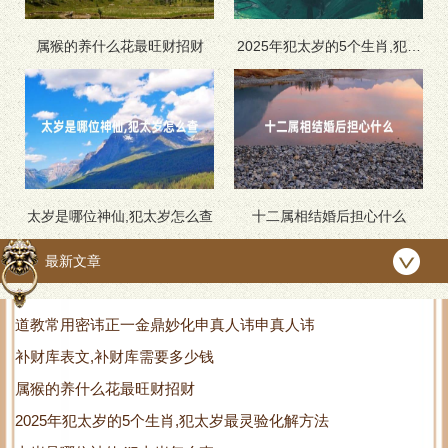
属猴的养什么花最旺财招财
2025年犯太岁的5个生肖,犯太
岁最灵验化解方法
太岁是哪位神仙,犯太岁怎么查
十二属相结婚后担心什么
最新文章
道教常用密讳正一金鼎妙化申真人讳申真人讳
补财库表文,补财库需要多少钱
属猴的养什么花最旺财招财
2025年犯太岁的5个生肖,犯太岁最灵验化解方法