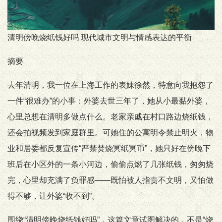
清明傍晚烧纸钱好吗 现代城市文明与情感表达的平衡
摘要
去年清明，我一位在上海工作的表妹徐然，特意向我抱怨了
一件“很难办”的小事：外婆去世三年了，她从小最黏外婆，
心里总想在清明多做点什么。老家亲戚在村口路边烧纸钱，
还会拍视频发到家庭群里。可她住的公寓明令禁止明火，物
业和居委都反复宣传“严禁焚烧冥纸冥币”，她只好在傍晚下
班后在小区外的一条小河边，偷偷点燃了几张纸钱，匆匆烧
完，心里却充满了负罪感——既怕被人指责不文明，又怕做
得不够，让外婆“收不到”。
围绕“清明傍晚烧纸钱好吗”，这篇文章试图解决的，不是“烧