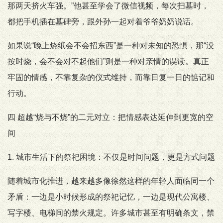
那两天挤火车强。”他甚至学会了微信视频，每次扫墓时，
都把手机插在墓碑旁，跟外孙一起对着爷爷奶奶说话。
如果说“晚上烧纸会不会招东西”是一种对未知的恐惧，那“没
按时烧，会不会对不起他们”则是一种对亲情的误读。真正
牢固的情感，不靠复杂的仪式维持，而靠日复一日的惦记和
行动。
四 超越“烧与不烧”的二元对立：把情感表达延伸到更宽的空
间
1. 城市生活下的祭祀困境：不仅是时间问题，更是方式问题
随着城市化推进，越来越多像徐然这样的年轻人面临同一个
矛盾：一边是小时候形成的祭祀记忆，一边是现代公寓楼、
写字楼、电梯间的禁火规定。许多城市甚至有明确条文，禁