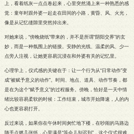
上，看着纸灰一点点卷起来，心里突然涌上来一种熟悉的感
觉：童年时跟外婆一起走在田间的小路，黄昏、风、火光，
像是从记忆缝隙里突然掉出来。
对她来说，“傍晚烧纸”带来的，并不是所谓“阴阳交界”的玄
妙，而是一种氛围上的链接。安静的光线、温柔的风、少一
点旁人注视，让她更容易沉浸在和外婆有关的记忆里。
心理学上，仪式感的关键在于：让一个行为从“日常动作”变
成“被赋予意义的动作”。时间、地点、道具、动作节奏，都
是在为这个“赋予意义”的过程服务。傍晚，恰好是一天中情
绪比较容易柔软的时候：工作结束，城市开始降速，人的内
心也更容易打开。
反过来说，如果你在午休时间匆忙地下楼，在吵闹的马路边
随手点燃几张纸，心里满是“等会儿别迟到”，这个仪式很难