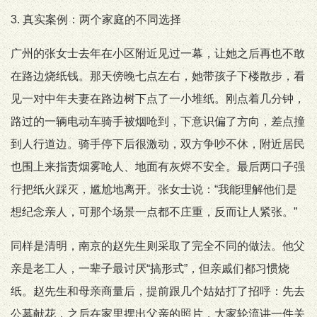
3. 真实案例：两个家庭的不同选择
广州的张女士去年在小区附近见过一幕，让她之后再也不敢
在路边烧纸钱。那天傍晚七点左右，她带孩子下楼散步，看
见一对中年夫妻在路边树下点了一小堆纸。刚点着几分钟，
路过的一辆电动车骑手被烟呛到，下意识偏了方向，差点撞
到人行道边。骑手停下后很激动，双方争吵不休，附近居民
也围上来指责烟雾呛人、地面有灰烬不安全。最后两口子强
行把纸火踩灭，尴尬地离开。张女士说：“我能理解他们是
想纪念亲人，可那个场景一点都不庄重，反而让人紧张。”
同样是清明，南京的赵先生则采取了完全不同的做法。他父
亲是老工人，一辈子最讨厌“搞形式”，但亲戚们都习惯烧
纸。赵先生和母亲商量后，提前跟几个姑姑打了招呼：先去
公墓献花，之后在家里摆出父亲的照片，大家轮流讲一件关