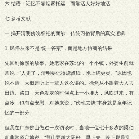
六 结语：记忆不靠烟雾托运，而靠活人好好地活
七 参考文献
一 揭开清明傍晚祭祀的面纱：传统习俗背后的真实逻辑
1. 民俗从来不是“统一答案”，而是地方协商的结果
先回到徐然的故事。她老家在苏北的一个小镇，外婆生前就
常说：“人走了，清明要记得烧点纸，晚上烧更灵。”原因也
说不清，大概是听上一辈人这么讲的。徐然从小跟着大人去
田边、路口，天色发灰的时候点上一小堆火，风吹过来，有
点冷，也有点安慰。对她来说，“傍晚去烧”本身就是童年记
忆的一部分。
但我在广东佛山做过一次访谈时，当地一位七十多岁的梁伯
却非常坚定地说：“拜山要趁太阳好，早上去，晚上那是乱