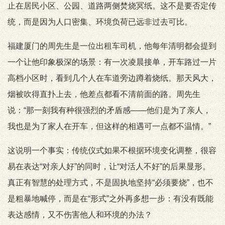
止在居民小区、公园、道路两侧焚烧冥纸。这不是要否定传
统，而是因为人口密集、环境负荷已远非过去可比。
福建厦门的周先生是一位出租车司机，他每年清明都会提到
一个让他印象极深的场景：有一次凌晨接单，开车路过一片
高档小区时，看到几个人在车道旁边蹲着烧纸。那天风大，
烟被吹得直扑上去，他差点都看不清前面的路。周先生
说：“那一刻我有种很强烈的矛盾感——他们是为了亲人，
我也是为了家人在开车，但这样的相遇可一点都不温情。”
这说明一个事实：传统仪式如果不根据环境变化调整，很容
易在表达“对亲人好”的同时，让“对活人不好”的后果显形。
真正有智慧的处理方式，不是固执地坚持“必须要烧”，也不
是粗暴地喊停，而是在“形式”之外再多想一步：有没有既能
表达感情，又不伤害他人和环境的办法？