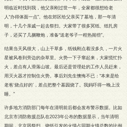
明临近时找到我，他父亲刚过世一年，全家都很想给老
人“办得体面一点”。他在郊区给父亲买了墓地，那一年清
明，十几个亲戚一起去祭扫。大家带了很多冥纸、纸扎房
子，还买了几捆鞭炮，准备“送老爷子一程热闹些”。
结果当天风很大，山上干草多，纸钱刚点着没多久，一片火
星被风卷到旁边的杂草里。火势一下子窜起来，大家慌忙扑
火，差点有人滑落山坡。最后还是管理处的工作人员赶来，
用灭火器才控制住火势。事后刘先生懊悔不已：“本来是给
老爸‘烧点好的’，差点把整个墓园烧了。我妈吓得一晚上没
睡。”
许多地方消防部门每年在清明前后都会发布警示数据。比如
北京市消防救援总队在2023年公布的数据显示，当年清明
期间，北京因祭扫、烧纸引发的火情占同期火情总数的比例