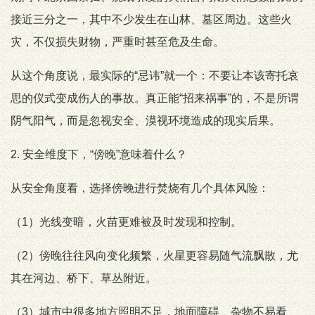
接近三分之一，其中不少发生在山林、墓区周边。这些火
灾，不仅损失财物，严重时甚至危及生命。
从这个角度说，最实际的“忌讳”就一个：不要让本该寄托哀
思的仪式变成伤人的事故。真正能“招来祸事”的，不是所谓
阴气阳气，而是忽视安全、漠视环境造成的现实后果。
2. 安全维度下，“傍晚”意味着什么？
从安全角度看，选择傍晚进行焚烧有几个具体风险：
（1）光线变暗，火苗更难被及时发现和控制。
（2）傍晚往往风向变化频繁，火星更容易随气流飘散，尤
其在河边、桥下、草丛附近。
（3）城市中很多地方照明不足，地面障碍、杂物不易看