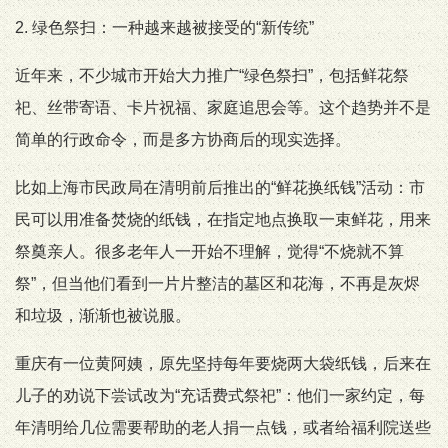
2. 绿色祭扫：一种越来越被接受的“新传统”
近年来，不少城市开始大力推广“绿色祭扫”，包括鲜花祭
祀、丝带寄语、卡片祝福、家庭追思会等。这个趋势并不是
简单的行政命令，而是多方协商后的现实选择。
比如上海市民政局在清明前后推出的“鲜花换纸钱”活动：市
民可以用准备焚烧的纸钱，在指定地点换取一束鲜花，用来
祭奠亲人。很多老年人一开始不理解，觉得“不烧就不算
祭”，但当他们看到一片片整洁的墓区和花海，不再是灰烬
和垃圾，渐渐也被说服。
重庆有一位黄阿姨，原先坚持每年要烧两大袋纸钱，后来在
儿子的劝说下尝试改为“充话费式祭祀”：他们一家约定，每
年清明给几位需要帮助的老人捐一点钱，或者给福利院送些