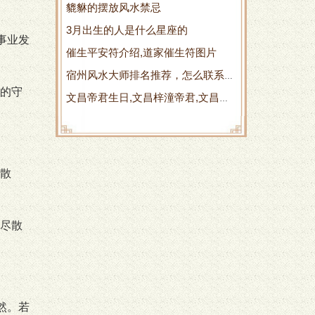
貔貅的摆放风水禁忌
的女人长相
3月出生的人是什么星座的
事业发
催生平安符介绍,道家催生符图片
宿州风水大师排名推荐，怎么联系？
的守
文昌帝君生日,文昌梓潼帝君,文昌帝
收费价格是多少？
君符
散
尽散
然。若