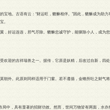
的宝地。古语有云：“财运旺，貔貅相伴。”因此，貔貅成为助力
宝。
翼，好运连连，邪气尽除。貔貅忠诚守护，能驱除小人，成为您
受欢迎的吉祥瑞兽之一。据传，它原是妖精，后改过自新，四处
莫朝外。此原则同样适用于门窗。若不遵循，金蟾所吐之财气将
水布局中，具有显著的招财功效。然而，世间万物皆有两面，水亦