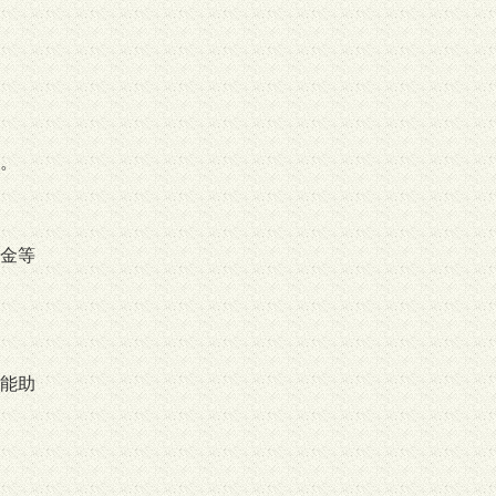
。
金等
能助