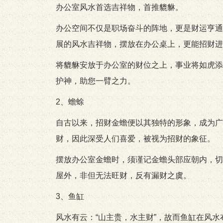
办公室风水首选吉祥物，首推貔貅。
办公空间不仅是职场奋斗的阵地，更是财运亨通
展的风水吉祥物，摆放在办公桌上，更能招财进
将貔貅安放于办公室的财位之上，事业将如虎添
护神，助您一臂之力。
2、蟾蜍
自古以来，招财金蟾便以其独特的形象，成为广
财，因此深受人们喜爱，被视为招财的象征。
摆放办公室金蟾时，须谨记金蟾头部应朝内，切
屋外，非但无法旺财，反有漏财之虞。
3、鱼缸
风水有云：“山主贵，水主财”，故而鱼缸在风